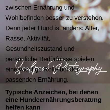
zwischen Ernährung und
Wohlbefinden besser zu verstehen.
Denn jeder Hund ist anders: Alter,
Rasse, Aktivität,
Gesundheitszustand und
persönliche Bedürfnisse spielen
eine wichtige Rolle bei der
passenden Ernährung.
Typische Anzeichen, bei denen
eine Hundeernährungsberatung
helfen kann