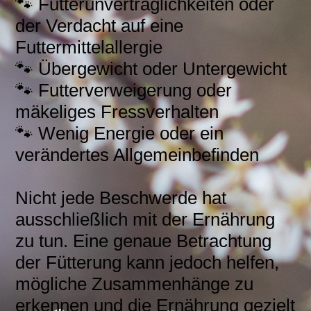
🐾 Futterunverträglichkeiten oder
der Verdacht auf eine
Futtermittelallergie
🐾 Übergewicht oder Untergewicht
🐾 Futterverweigerung oder
mäkeliges Fressverhalten
🐾 Wenig Energie oder ein
verändertes Allgemeinbefinden
Nicht jede Beschwerde hat
ausschließlich mit der Ernährung
zu tun. Eine genaue Betrachtung
der Fütterung kann jedoch helfen,
mögliche Zusammenhänge zu
erkennen und die Ernährung gezielt