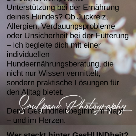
Unterstützung bei der Ernährung
deines Hundes? Ob Juckreiz,
Allergien, Verdauungsprobleme
oder Unsicherheit bei der Fütterung
– ich begleite dich mit einer
individuellen
Hundeernährungsberatung, die
nicht nur Wissen vermittelt,
sondern praktische Lösungen für
den Alltag bietet.
Denn Gesundheit beginnt im Napf
– und im Herzen.
Wer steckt hinter GesHUNDheit?