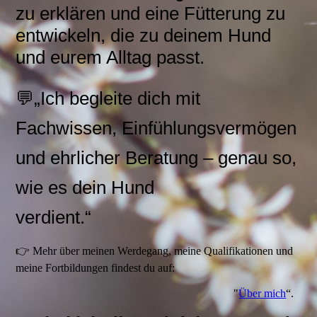
zu erklären und eine Fütterung zu
entwickeln, die zu deinem Hund
und eurem Alltag passt.
💬„Ich begleite dich mit
Fachwissen, Einfühlungsvermögen
und ehrlicher Beratung – genau so,
wie es dein Hund
verdient.“
👉 Mehr über meinen Werdegang, meine Qualifikationen und
meine Fortbildungen findest du auf:
"
Über mich
“.