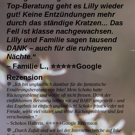
Top-Beratung geht es Lilly wieder
gut! Keine Entzündungen mehr
durch das ständige Kratzen... Das
Fell ist klasse nachgewachsen.
Lilly und Familie sagen tausend
DANK – auch für die ruhigeren
Nächte.
“
– Familie L., ⭐️⭐️⭐️⭐️⭐️Google
Rezension
💬 „
Ich bin unglaublich dankbar für die fantastische
Ernährungsberatung von Inke! Mein Schoko hatte
Rückenprobleme und wollte oft nicht fressen. Dank der
einfühlsamen Beratung haben wir auf BARF umgestellt – und
das Ergebnis ist einfach unglaublich! Schoko frisst wieder mit
Freude, wirkt viel vitaler, und seine Rückenprobleme sind fast
verschwunden
.“
– Schokos Halterin, ⭐️⭐️⭐️⭐️⭐️Google Rezension
💬 „
Durch Zufall sind wir bei der Internetrecherche auf Inke