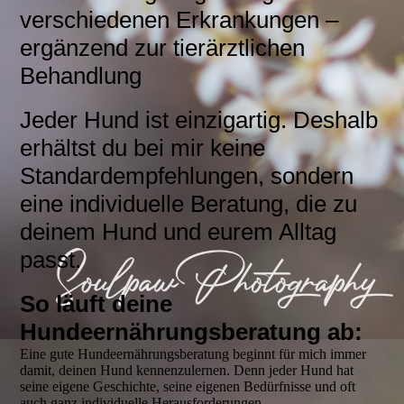
verschiedenen Erkrankungen –
ergänzend zur tierärztlichen
Behandlung
Jeder Hund ist einzigartig. Deshalb
erhältst du bei mir keine
Standardempfehlungen, sondern
eine individuelle Beratung, die zu
deinem Hund und eurem Alltag
passt.
So läuft deine
Hundeernährungsberatung ab:
Eine gute Hundeernährungsberatung beginnt für mich immer
damit, deinen Hund kennenzulernen. Denn jeder Hund hat
seine eigene Geschichte, seine eigenen Bedürfnisse und oft
auch ganz individuelle Herausforderungen.