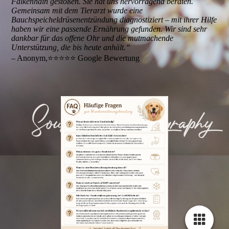
Falkenhain gestoßen. Sie hat uns hervorragend beraten.
Gemeinsam mit dem Tierarzt wurde eine
Bauchspeicheldrüsenentzündung diagnostiziert – mit ihrer Hilfe
haben wir eine passende Ernährung gefunden. Wir sind sehr
dankbar für das offene Ohr und die mutmachende
Unterstützung, die bis heute anhält.“
– Anonym,⭐️⭐️⭐️⭐️⭐️ Google Bewertung