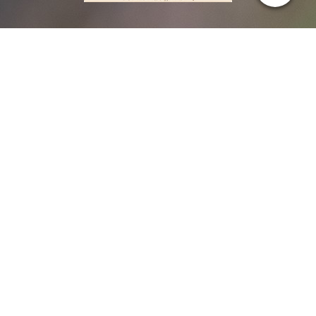
Inke Falkenhain
Staatlich zertifizierte Hundeernährungsberaterin
Du möchtest deinem Hund endlich die passende Ernährung
bieten?
Ich unterstütze dich gerne ...
👉 Jetzt Kontakt aufnehmen