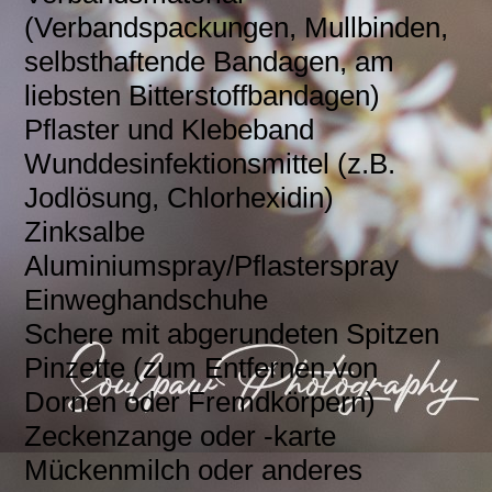
(Verbandspackungen, Mullbinden,
selbsthaftende Bandagen, am
liebsten Bitterstoffbandagen)
Pflaster und Klebeband
Wunddesinfektionsmittel (z.B.
Jodlösung, Chlorhexidin)
Zinksalbe
Aluminiumspray/Pflasterspray
Einweghandschuhe
Schere mit abgerundeten Spitzen
Pinzette (zum Entfernen von
Dornen oder Fremdkörpern)
Zeckenzange oder -karte
Mückenmilch oder anderes