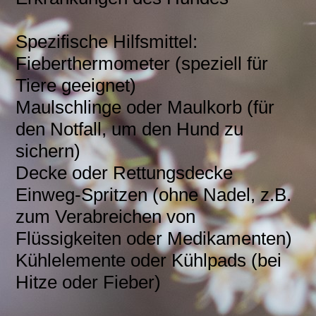
Spezifische Hilfsmittel:
Fieberthermometer (speziell für
Tiere geeignet)
Maulschlinge oder Maulkorb (für
den Notfall, um den Hund zu
sichern)
Decke oder Rettungsdecke
Einweg-Spritzen (ohne Nadel, z.B.
zum Verabreichen von
Flüssigkeiten oder Medikamenten)
Kühlelemente oder Kühlpads (bei
Hitze oder Fieber)