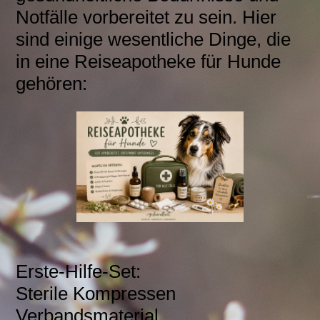
Notfälle vorbereitet zu sein. Hier
sind einige wesentliche Dinge, die
in eine Reiseapotheke für Hunde
gehören:
Erste-Hilfe-Set:
Sterile Kompressen
Verbandsmaterial